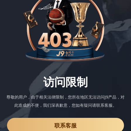
访问限制
尊敬的用户，由于相关法律限制，您所在地区无法访问J9产品，对
此造成的不便，我们深表歉意，您如有疑问请联系客服。
联系客服